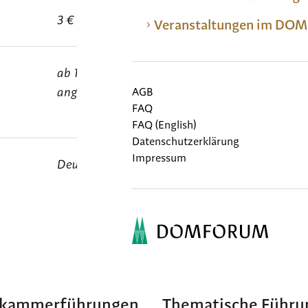
3 € Erwachsene, 2 € ermäßigt
Veranstaltungen im D
ab 10 Personen können individuelle Termine p
angefragt werden:
fuehrung@domforum.de
AGB
FAQ
FAQ (English)
Datenschutzerklärung
Impressum
Deutsch, Englisch und Französisch
zkammerführungen
Thematische Führu