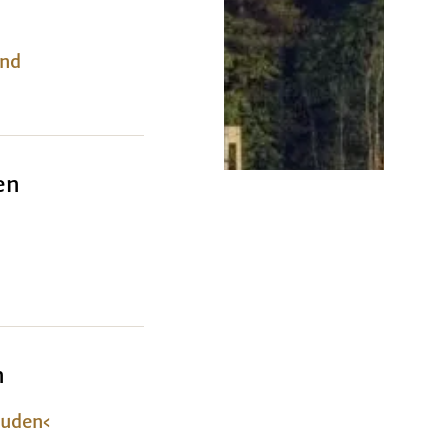
und
en
n
e des
Juden‹
or. Mit