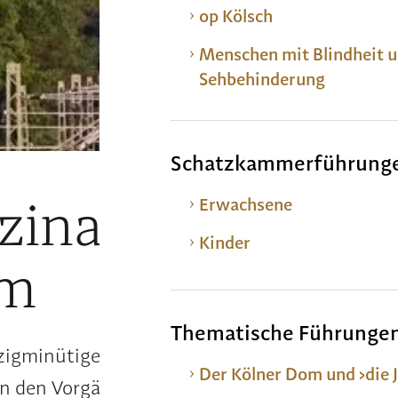
op Kölsch
Menschen mit Blindheit 
Sehbehinderung
Schatzkammerführung
zination Kölner
Erwachsene
Kinder
m
Thematische Führunge
igminütige Film stellt kompakt die Geschicht
Der Kölner Dom und ›die 
 den Vorgängerbauten bis in die Gegenwart v