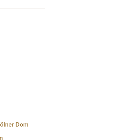
hmen wird
elle
ns für
organisten
ORUMs.
Kölner Dom
n