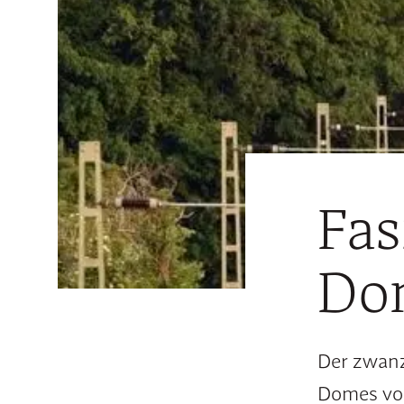
Fas
Do
Der zwanz
Domes von