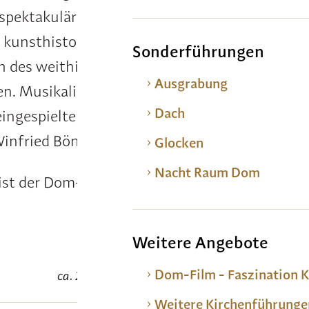
 spektakulären Drohnen- und Zeitrafferaufna
 kunsthistorischen Bedeutung auch die spiritu
Sonderführungen
n des weithin bekannten UNESCO Welterbes
Ausgrabung
en. Musikalisch untermalt ist der Film von eige
Dach
eingespielten Orgel-Improvisationen des Dom
Winfried Bönig.
Glocken
Nacht Raum Dom
ist der Dom-Film
exklusiv im Kino des DOMF
Weitere Angebote
Dom-Film - Faszination 
ca. 20 Minuten
Weitere Kirchenführunge