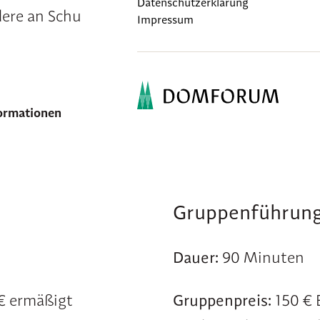
Datenschutzerklärung
ere an Schulklassen ab dem 9. Schuljahr.
Impressum
ormationen
siehe:
Häufig gestellte Fragen (FAQ
Gruppenführun
Dauer:
90 Minuten
 € ermäßigt
Gruppenpreis:
150 € 