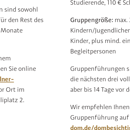
Studierende, 110 € Sc
en sind sowohl
ür den Rest des
Gruppengröße:
max. 
n Monate
Kindern/Jugendlichen
Kinder, plus mind. e
Begleitpersonen
inem
en Sie online
Gruppenführungen si
lner-
die nächsten drei vo
or Ort im
aber bis 14 Tage vor 
iplatz 2.
Wir empfehlen Ihnen, 
Gruppenführung au
dom.de/dombesicht