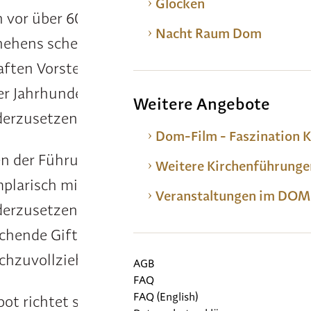
Glocken
n vor über 600 Jahren und des aktuell eskalier
Nacht Raum Dom
ehens scheint es dringend geboten, sich mit 
aften Vorstellungen und abwertenden Stereot
er Jahrhunderte geschaffenen Bildwerke
Weitere Angebote
erzusetzen.
Dom-Film - Faszination 
 der Führung besteht die Möglichkeit, sich vo
Weitere Kirchenführunge
plarisch mit einigen Kunstwerken
Veranstaltungen im D
erzusetzen, diese historisch einzuordnen und
ichende Gift bildlicher Darstellungen und deren
chzuvollziehen.
AGB
FAQ
FAQ (English)
ot richtet sich an alle interessierten Gruppen,