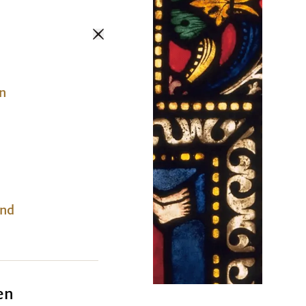
en
und
en