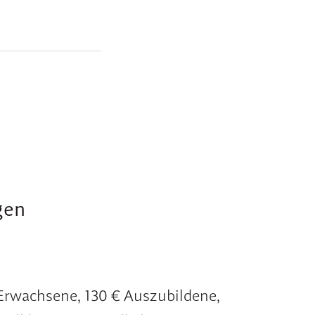
)
gen
Erwachsene, 130 € Auszubildene,