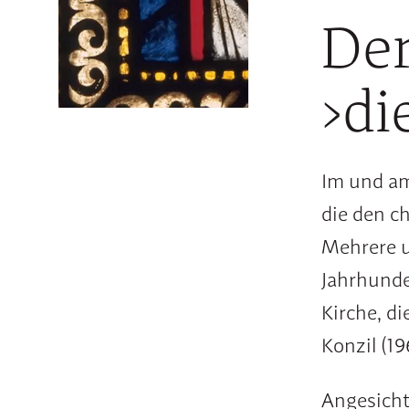
De
›di
Im und am
die den c
Mehrere u
Jahrhunde
Kirche, di
Konzil (1
Angesicht