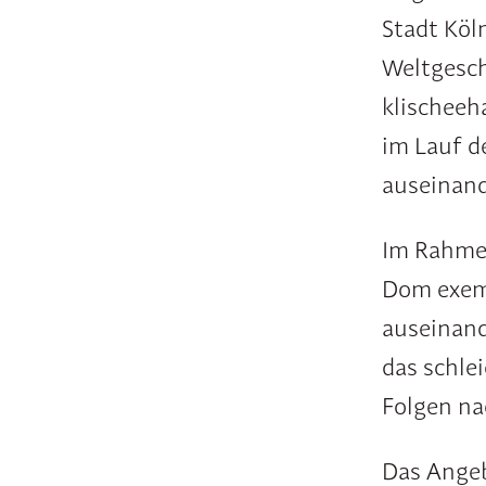
Stadt Köl
Weltgesch
klischeeh
im Lauf d
auseinand
Im Rahmen
Dom exem
auseinand
das schle
Folgen na
Das Angeb