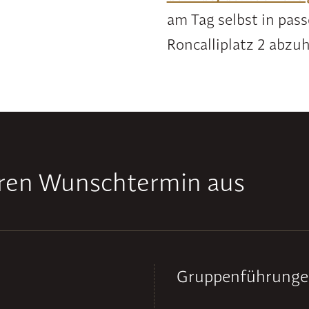
am Tag selbst in pas
Roncalliplatz 2 abzuh
hren Wunschtermin aus
Gruppenführung