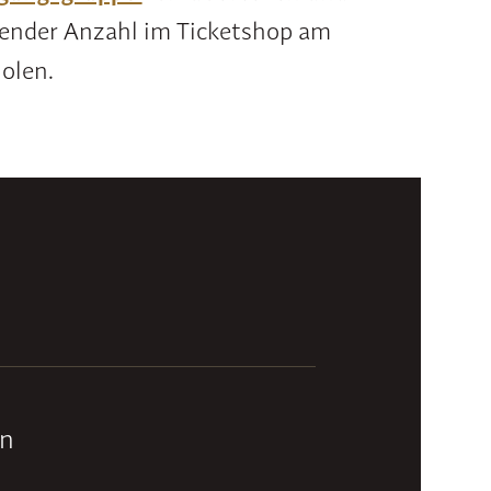
sender Anzahl im Ticketshop am
olen.
en